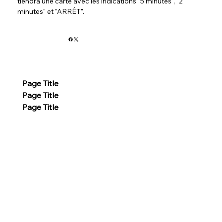
tiendra une carte avec les indications "5 minutes", "2 
minutes" et "ARRÊT".
Page Title
Page Title
Page Title